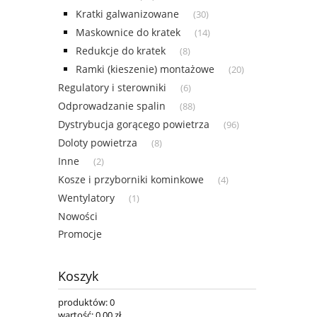
Kratki galwanizowane
(30)
Maskownice do kratek
(14)
Redukcje do kratek
(8)
Ramki (kieszenie) montażowe
(20)
Regulatory i sterowniki
(6)
Odprowadzanie spalin
(88)
Dystrybucja gorącego powietrza
(96)
Doloty powietrza
(8)
Inne
(2)
Kosze i przyborniki kominkowe
(4)
Wentylatory
(1)
Nowości
Promocje
Koszyk
produktów:
0
wartość:
0,00 zł