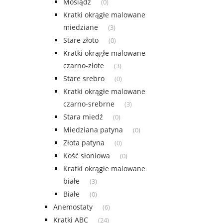
Mosiądz
(0)
Kratki okrągłe malowane
miedziane
(3)
Stare złoto
(0)
Kratki okrągłe malowane
czarno-złote
(3)
Stare srebro
(0)
Kratki okrągłe malowane
czarno-srebrne
(3)
Stara miedź
(0)
Miedziana patyna
(0)
Złota patyna
(0)
Kość słoniowa
(0)
Kratki okrągłe malowane
białe
(3)
Białe
(0)
Anemostaty
(6)
Kratki ABC
(24)