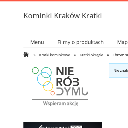
Kominki Kraków Kratki
Menu
Filmy o produktach
Mapk
»
»
»
Kratki kominkowe
Kratki okrągłe
Chrom sz
Nie znal