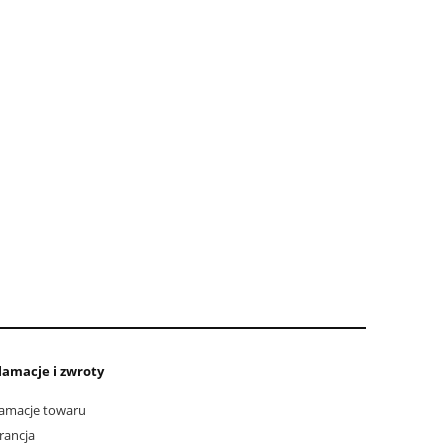
lamacje i zwroty
amacje towaru
rancja