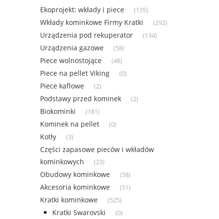
Ekoprojekt: wkłady i piece
(135)
Wkłady kominkowe Firmy Kratki
(292)
Urządzenia pod rekuperator
(134)
Urządzenia gazowe
(58)
Piece wolnostojące
(48)
Piece na pellet Viking
(0)
Piece kaflowe
(2)
Podstawy przed kominek
(2)
Biokominki
(181)
Kominek na pellet
(0)
Kotły
(3)
Części zapasowe pieców i wkładów
kominkowych
(23)
Obudowy kominkowe
(58)
Akcesoria kominkowe
(51)
Kratki kominkowe
(525)
Kratki Swarovski
(0)