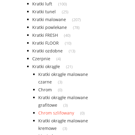
Kratki luft
(100)
Kratki tunel
(25)
Kratki malowane
(207)
Kratki powlekane
(78)
Kratki FRESH
(40)
Kratki FLOOR
(10)
Kratki ozdobne
(13)
Czerpnie
(4)
Kratki okrągłe
(21)
Kratki okrągłe malowane
czarne
(3)
Chrom
(0)
Kratki okrągłe malowane
grafitowe
(3)
Chrom szlifowany
(0)
Kratki okrągłe malowane
kremowe
(3)