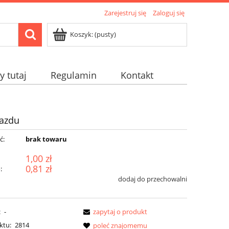
Zarejestruj się
Zaloguj się
Koszyk:
(pusty)
 tutaj
Regulamin
Kontakt
jazdu
ć:
brak towaru
1,00 zł
0,81 zł
:
dodaj do przechowalni
:
-
zapytaj o produkt
ktu:
2814
poleć znajomemu