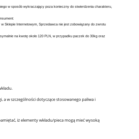
niego w sposób wykraczający poza konieczny do stwierdzenia charakteru,
onsument:
 w Sklepie Internetowym, Sprzedawca nie jest zobowiązany do zwrotu
symalnie na kwotę około 120 PLN, w przypadku paczek do 30kg oraz
wkładu.
ugi, a w szczególności dotyczące stosowanego paliwa i
 pamiętać, iż elementy wkładu/pieca mogą mieć wysoką