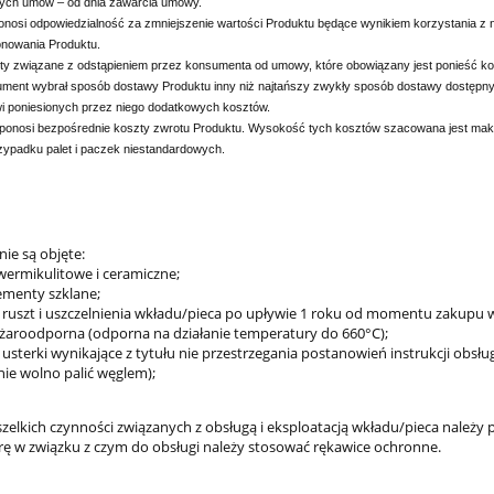
ałych umów – od dnia zawarcia umowy.
nosi odpowiedzialność za zmniejszenie wartości Produktu będące wynikiem korzystania z 
onowania Produktu.
ty związane z odstąpieniem przez konsumenta od umowy, które obowiązany jest ponieść k
sument wybrał sposób dostawy Produktu inny niż najtańszy zwykły sposób dostawy dostępny
 poniesionych przez niego dodatkowych kosztów.
ponosi bezpośrednie koszty zwrotu Produktu. Wysokość tych kosztów szacowana jest mak
ypadku palet i paczek niestandardowych.
ie są objęte:
 wermikulitowe i ceramiczne;
lementy szklane;
r, ruszt i uszczelnienia wkładu/pieca po upływie 1 roku od momentu zakupu 
 żaroodporna (odporna na działanie temperatury do 660°C);
 usterki wynikające z tytułu nie przestrzegania postanowień instrukcji obsł
nie wolno palić węglem);
zelkich czynności związanych z obsługą i eksploatacją wkładu/pieca należy
ę w związku z czym do obsługi należy stosować rękawice ochronne.