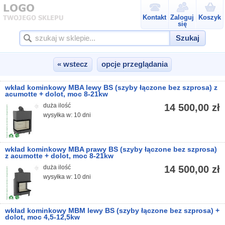
Kontakt
Zaloguj
Koszyk
się
Szukaj
« wstecz
opcje przeglądania
wkład kominkowy MBA lewy BS (szyby łączone bez szprosa) z
acumotte + dolot, moc 8-21kw
duża ilość
14 500,00 zł
wysyłka w: 10 dni
wkład kominkowy MBA prawy BS (szyby łączone bez szprosa)
z acumotte + dolot, moc 8-21kw
duża ilość
14 500,00 zł
wysyłka w: 10 dni
wkład kominkowy MBM lewy BS (szyby łączone bez szprosa) +
dolot, moc 4,5-12,5kw