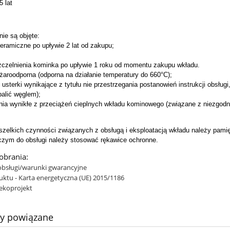
 lat
ie są objęte:
ceramiczne po upływie 2 lat od zakupu;
uszczelnienia kominka po upływie 1 roku od momentu zakupu wkładu.
żaroodporna (odporna na działanie temperatury do 660°C);
 usterki wynikające z tytułu nie przestrzegania postanowień instrukcji obsłu
palić węglem);
nia wynikłe z przeciążeń cieplnych wkładu kominowego (związane z niezgodn
zelkich czynności związanych z obsługą i eksploatacją wkładu należy pami
czym do obsługi należy stosować rękawice ochronne.
pobrania:
 obsługi/warunki gwarancyjne
uktu - Karta energetyczna (UE) 2015/1186
 ekoprojekt
ty powiązane