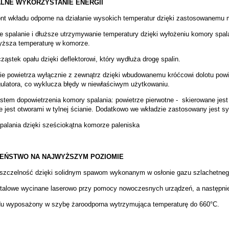
LNE WYKORZYSTANIE ENERGII
ront wkładu odporne na działanie wysokich temperatur dzięki zastosowanemu m
e spalanie i dłuższe utrzymywanie temperatury dzięki wyłożeniu komory sp
yższa temperaturę w komorze.
ząstek opału dzięki deflektorowi, który wydłuża drogę spalin.
ie powietrza wyłącznie z zewnątrz dzięki wbudowanemu króćcowi dolotu powi
gulatora, co wyklucza błędy w niewłaściwym użytkowaniu.
stem dopowietrzenia komory spalania: powietrze pierwotne - skierowane jest 
e jest otworami w tylnej ścianie. Dodatkowo we wkładzie zastosowany jest sy
palania dzięki sześciokątna komorze paleniska
ZEŃSTWO NA NAJWYŻSZYM POZIOMIE
szczelność dzięki solidnym spawom wykonanym w osłonie gazu szlachetneg
talowe wycinane laserowo przy pomocy nowoczesnych urządzeń, a następni
du wyposażony w szybę żaroodporna wytrzymująca temperaturę do 660°C.