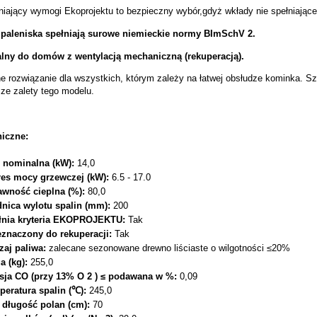
niający wymogi Ekoprojektu to bezpieczny wybór,gdyż wkłady nie spełniając
 paleniska spełniają surowe niemieckie normy BImSchV 2.
alny do domów z wentylacją mechaniczną (rekuperacją).
 rozwiązanie dla wszystkich, którym zależy na łatwej obsłudze kominka. Sz
sze zalety tego modelu.
niczne:
 nominalna (kW):
14,0
res mocy grzewczej (kW):
6.5 - 17.0
awność cieplna (%):
80,0
dnica wylotu spalin (mm):
200
łnia kryteria EKOPROJEKTU:
Tak
eznaczony do rekuperacji:
Tak
zaj paliwa:
zalecane sezonowane drewno liściaste o wilgotności ≤20%
a (kg):
255,0
sja CO (przy 13% O 2 ) ≤ podawana w %:
0,09
peratura spalin (℃):
245,0
 długość polan (cm):
70