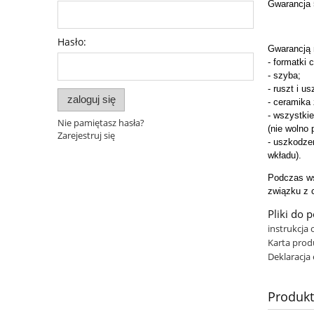
Gwarancja 5
Hasło:
Gwarancją n
- formatki 
- szyba;
- ruszt i 
zaloguj się
- ceramika 
- wszystkie
Nie pamiętasz hasła?
(nie wolno 
Zarejestruj się
- uszkodze
wkładu).
Podczas ws
związku z 
Pliki do 
instrukcja
Karta prod
Deklaracja
Produk