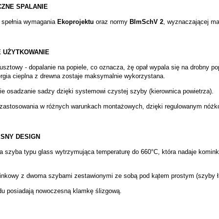
ZNE SPALANIE
 spełnia wymagania
Ekoprojektu
oraz normy
BImSchV 2
, wyznaczającej m
 UŻYTKOWANIE
sztowy - dopalanie na popiele, co oznacza, żę opał wypala się na drobny po
rgia cieplna z drewna zostaje maksymalnie wykorzystana.
ie osadzanie sadzy dzięki systemowi czystej szyby (kierownica powietrza).
zastosowania w różnych warunkach montażowych, dzięki regulowanym nóżkom 
SNY DESIGN
a szyba typu glass wytrzymująca temperaturę do 660°C, która nadaje komink
nkowy z dwoma szybami zestawionymi ze sobą pod kątem prostym (szyby ł
du posiadają nowoczesną klamkę ślizgową.