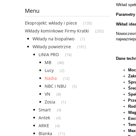
Wkład speł
Menu
Parametry
Ekoprojekt: wkłady i piece
(135)
Wkład ide
Wkłady kominkowe Firmy Kratki
(292)
Nowoczesne
Wkłady na biopaliwo
(1)
najważniej
Wkłady powietrzne
(181)
LINIA PRO
(74)
Dane tech
MB
(46)
Lucy
Moc
(2)
Zak
Nadia
(12)
Spr
NBC i NBU
(5)
Śre
VN
(8)
Spe
Prz
Zosia
(1)
Rod
Smart
(4)
Wag
Antek
(4)
Emi
Tem
ARKE
(4)
Max
Blanka
(11)