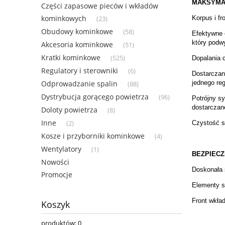
MAKSYMA
Części zapasowe pieców i wkładów
kominkowych
Korpus i f
(23)
Obudowy kominkowe
(58)
Efektywne 
który podw
Akcesoria kominkowe
(51)
Kratki kominkowe
(525)
Dopalania c
Regulatory i sterowniki
(6)
Dostarczan
jednego re
Odprowadzanie spalin
(88)
Dystrybucja gorącego powietrza
(96)
Potrójny sy
dostarczan
Doloty powietrza
(8)
Inne
Czystość s
(2)
Kosze i przyborniki kominkowe
(4)
Wentylatory
(1)
BEZPIEC
Nowości
Doskonała 
Promocje
Elementy s
Front wkła
Koszyk
produktów:
0