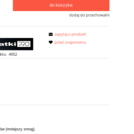
do koszyka
dodaj do przechowalni
:
zapytaj o produkt
poleć znajomemu
ktu:
4952
łów (mniejszy smog).