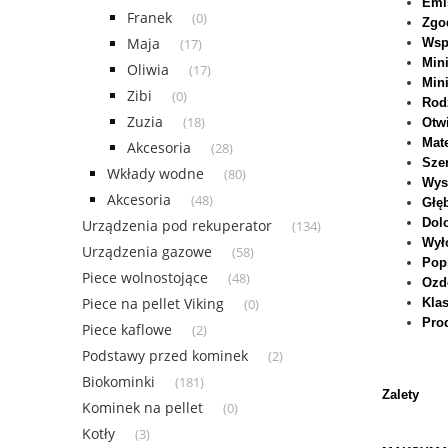
Emi
Franek
(0)
Zgo
Maja
Wsp
(17)
Min
Oliwia
(17)
Min
Zibi
(0)
Rod
Zuzia
(18)
Otw
Mat
Akcesoria
(28)
Sze
Wkłady wodne
(80)
Wys
Akcesoria
(48)
Głę
Dol
Urządzenia pod rekuperator
(134)
Wył
Urządzenia gazowe
(58)
Pop
Piece wolnostojące
(48)
Ozd
Piece na pellet Viking
Klas
(0)
Pro
Piece kaflowe
(2)
Podstawy przed kominek
(2)
Biokominki
(181)
Zalety
Kominek na pellet
(0)
Kotły
(3)