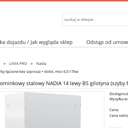
a dojazdu / Jak wygląda sklep
Odstąp od umowy
»
»
LINIA PRO
Nadia
by łączone bez szprosa) + dolot, moc 6,5-17kw
ominkowy stalowy NADIA 14 lewy BS gilotyna (szyby ł
Dostępnoś
Wysyłka w
Cena:
Cena netto