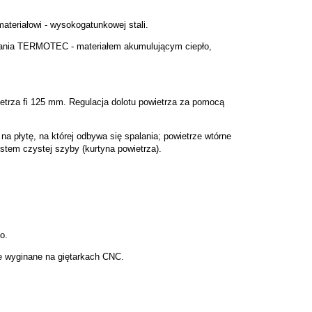
ateriałowi - wysokogatunkowej stali.
alania TERMOTEC - materiałem akumulującym ciepło,
etrza fi 125 mm. Regulacja dolotu powietrza za pomocą
na płytę, na której odbywa się spalania; powietrze wtórne
stem czystej szyby (kurtyna powietrza).
o.
e wyginane na giętarkach CNC.