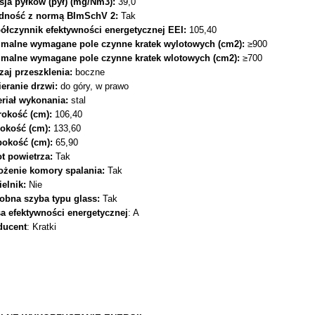
sja pyłków (pył) (mg/Nm
3
):
39,0
dność z normą BImSchV 2:
Tak
ółczynnik efektywności energetycznej EEI:
105,40
imalne wymagane pole czynne kratek wylotowych (cm
2
):
≥900
imalne wymagane pole czynne kratek wlotowych (cm
2
):
≥700
zaj przeszklenia:
boczne
ieranie drzwi:
do góry, w prawo
eriał wykonania:
stal
rokość (cm):
106,40
okość (cm):
133,60
bokość (cm):
65,90
ot powietrza:
Tak
ożenie komory spalania:
Tak
ielnik:
Nie
obna szyba typu glass:
Tak
a efektywności energetycznej
: A
ducent
: Kratki